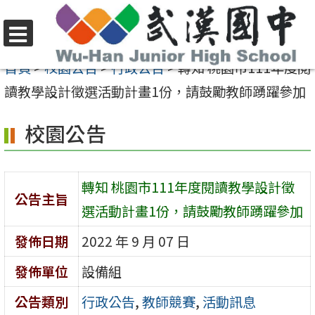
跳
至
選
主
首頁
>
校園公告
>
行政公告
>
轉知 桃園市111年度閱
單
要
讀教學設計徵選活動計畫1份，請鼓勵教師踴躍參加
內
校園公告
容
區
轉知 桃園市111年度閱讀教學設計徵
公告主旨
選活動計畫1份，請鼓勵教師踴躍參加
發佈日期
2022 年 9 月 07 日
發佈單位
設備組
公告類別
行政公告
,
教師競賽
,
活動訊息