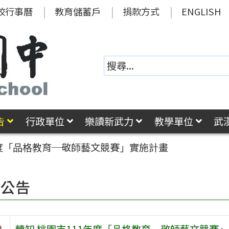
校行事曆
教育儲蓄戶
捐款方式
ENGLISH
告
行政單位
樂讀新武力
教學單位
武
年度「品格教育─敬師藝文競賽」實施計畫
園公告
旨
轉知 桃園市111年度「品格教育─敬師藝文競賽