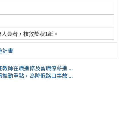
。
。
教人員者，核敘獎狀1紙。
施計畫
師在職進修及留職停薪進 ...
動重點，為降低路口事故 ...