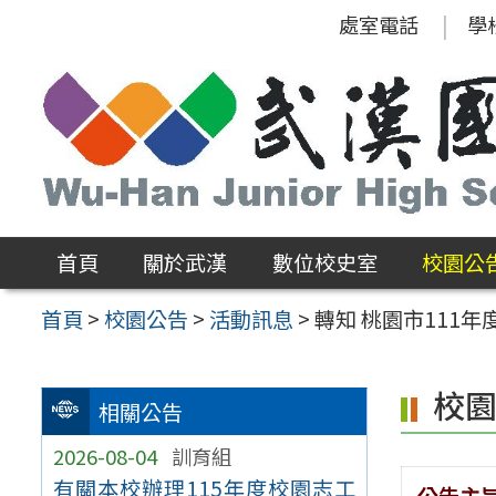
跳
處室電話
學
至
主
要
內
容
區
首頁
關於武漢
數位校史室
校園公
首頁
>
校園公告
>
活動訊息
>
轉知 桃園市111
校
相關公告
2026-08-04
訓育組
有關本校辦理115年度校園志工
公告主