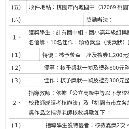
(五)
收件地點：桃園市內壢國中（32069 桃
(六)
獎勵辦法：
獲獎學生：計有國中組、國小高年級組與
１、
名優等、10名佳作，頒發獎盃（或獎狀
(１)
特優：核予獎盃一座及禮券1,200
(２)
優等：核予獎狀一幀及禮券800元
(３)
佳作：核予獎狀一幀及禮券300元
指導教師：依據「公立高級中等以下學校
２、
校教師成績考核辦法」及「桃園市市立各
獎作品之指導老師核敘獎勵如下 ：
(１)
指導學生獲特優者：核敘嘉獎2次