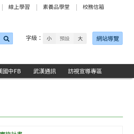
線上學習
素養品學堂
校務信箱
字級：
送出
網站導覽
小
預設
大
搜
尋：
漢國中FB
武漢通訊
訪視宣導專區
」實施計畫