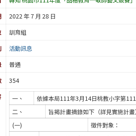
期
2022 年 7 月 28 日
位
訓育組
別
活動訊息
級
普通
數
354
容
一、
依據本局111年3月14日桃教小字第111
二、
旨揭計畫摘錄如下（詳見實施計畫
(一)
徵件對象：