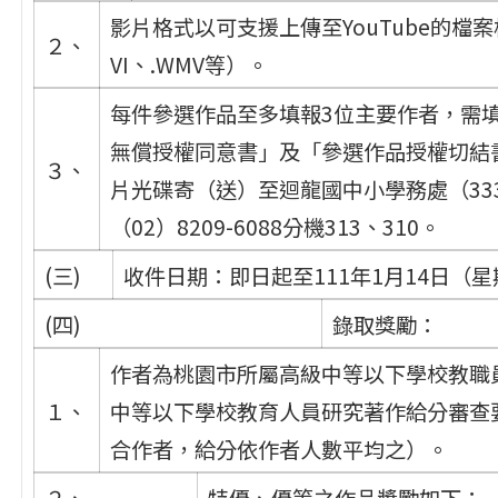
影片格式以可支援上傳至YouTube的檔案格
２、
VI、.WMV等）。
每件參選作品至多填報3位主要作者，需
無償授權同意書」及「參選作品授權切結
３、
片光碟寄（送）至迴龍國中小學務處（33
（02）8209-6088分機313、310。
(三)
收件日期：即日起至111年1月14日（
(四)
錄取獎勵：
作者為桃園市所屬高級中等以下學校教職
１、
中等以下學校教育人員研究著作給分審查要
合作者，給分依作者人數平均之）。
２、
特優、優等之作品獎勵如下：