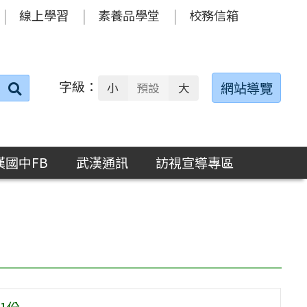
線上學習
素養品學堂
校務信箱
字級：
送出
網站導覽
小
預設
大
搜
尋：
漢國中FB
武漢通訊
訪視宣導專區
1份