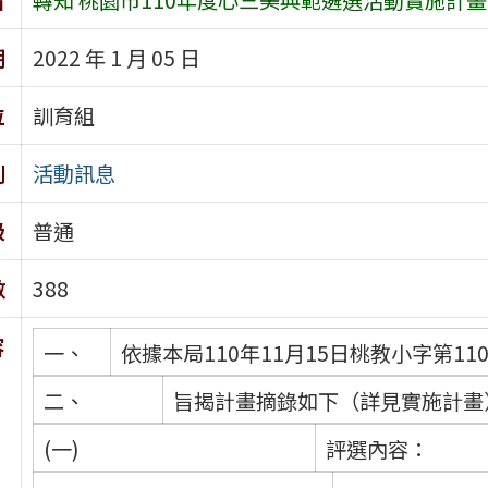
期
2022 年 1 月 05 日
位
訓育組
別
活動訊息
級
普通
數
388
容
一、
依據本局110年11月15日桃教小字第11
二、
旨揭計畫摘錄如下（詳見實施計畫
(一)
評選內容：