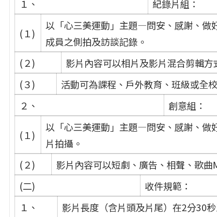
１、
紀錄片組：
以「心三美運動」主題—問安、感謝、做
(１)
成員之側拍及訪談記錄。
(２)
影片內容可以相片及影片混合剪輯方
(３)
活動可為課程、戶外教育、班級或全
２、
創意組：
以「心三美運動」主題—問安、感謝、做
(１)
片拍攝。
(２)
影片內容可以短劇、廣告、相聲、歌曲
(二)
收件規範：
１、
影片長度（含片頭及片尾）在2分30秒