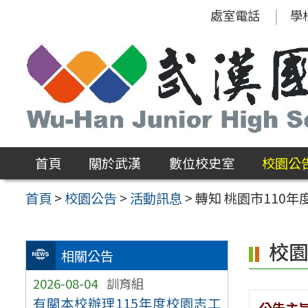
跳
處室電話
學
至
主
要
內
容
區
首頁
關於武漢
數位校史室
校園公
首頁
>
校園公告
>
活動訊息
>
轉知 桃園市110
校
相關公告
2026-08-04
訓育組
有關本校辦理115年度校園志工
公告主