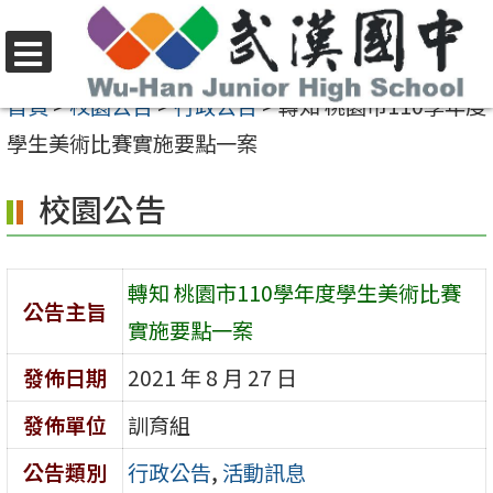
跳
至
選
主
首頁
>
校園公告
>
行政公告
>
轉知 桃園市110學年度
單
要
學生美術比賽實施要點一案
內
校園公告
容
區
轉知 桃園市110學年度學生美術比賽
公告主旨
實施要點一案
發佈日期
2021 年 8 月 27 日
發佈單位
訓育組
公告類別
行政公告
,
活動訊息