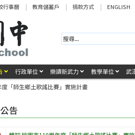
校行事曆
教育儲蓄戶
捐款方式
ENGLISH
告
行政單位
樂讀新武力
教學單位
武
學年度「師生鄉土歌謠比賽」實施計畫
園公告
旨
轉知 桃園市110學年度「師生鄉土歌謠比賽」實