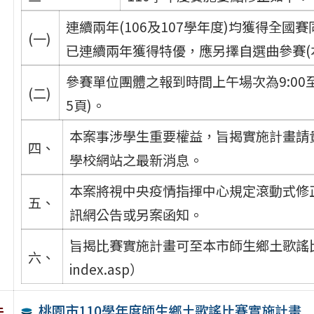
連續兩年(106及107學年度)均獲得全
(一)
已連續兩年獲得特優，應另擇自選曲參賽(
參賽單位團體之報到時間上午場次為9:00至9:
(二)
5頁)。
本案事涉學生重要權益，旨揭實施計畫請
四、
學校網站之最新消息。
本案將視中央疫情指揮中心規定滾動式修
五、
訊網公告或另案函知。
旨揭比賽實施計畫可至本市師生鄉土歌謠比賽網站下載
六、
index.asp）
桃園市110學年度師生鄉土歌謠比賽實施計畫
件