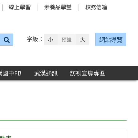
線上學習
素養品學堂
校務信箱
字級：
送出
網站導覽
小
預設
大
搜
尋：
漢國中FB
武漢通訊
訪視宣導專區
施計畫