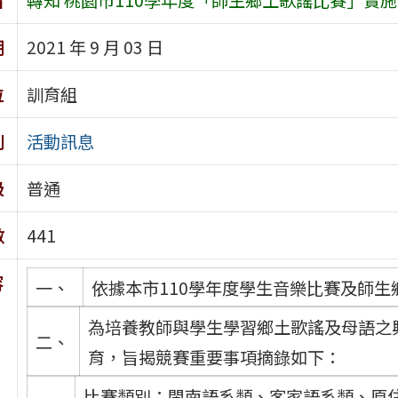
期
2021 年 9 月 03 日
位
訓育組
別
活動訊息
級
普通
數
441
容
一、
依據本市110學年度學生音樂比賽及師
為培養教師與學生學習鄉土歌謠及母語之
二、
育，旨揭競賽重要事項摘錄如下：
比賽類別：閩南語系類、客家語系類、原