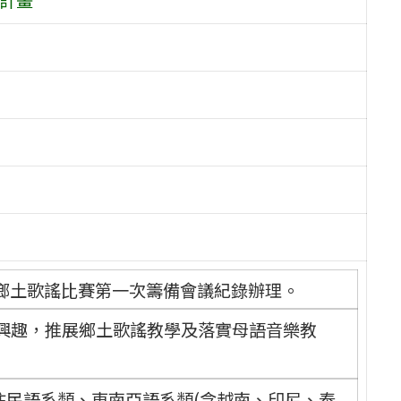
生鄉土歌謠比賽第一次籌備會議紀錄辦理。
興趣，推展鄉土歌謠教學及落實母語音樂教
住民語系類、東南亞語系類(含越南、印尼、泰