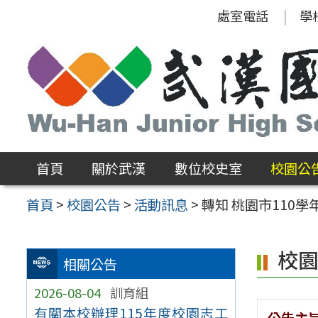
跳
處室電話
學
至
主
要
內
容
區
首頁
關於武漢
數位校史室
校園公
首頁
>
校園公告
>
活動訊息
>
轉知 桃園市110
校
相關公告
2026-08-04
訓育組
有關本校辦理115年度校園志工
公告主