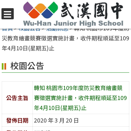
跳
至
選
主
首頁
>
校園公告
>
活動訊息
>
轉知 桃園市109年度防
單
要
災教育繪畫競賽徵選實施計畫，收件期程順延至109
內
年4月10日(星期五)止
容
校園公告
區
轉知 桃園市109年度防災教育繪畫競
公告主旨
賽徵選實施計畫，收件期程順延至109
年4月10日(星期五)止
發佈日期
2020 年 3 月 20 日