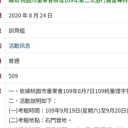
期
2020 年 8 月 24 日
位
訓育組
別
活動訊息
級
普通
數
509
容
一、依據桃園市童軍會109年8月7日109桃童理字第
二、活動說明如下：
(一)考驗時間：109年9月19日(星期六)至9月20日
(二)考驗地點：石門營地。