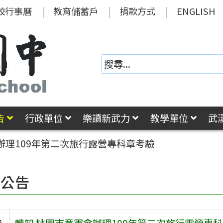
校行事曆
教育儲蓄戶
捐款方式
ENGLISH
告
行政單位
樂讀新武力
教學單位
武
辦理109年第二次旅行露營專科章考驗
園公告
旨
轉知 桃園市童軍會辦理109年第二次旅行露營專