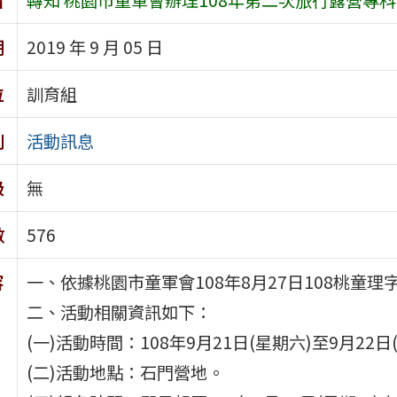
期
2019 年 9 月 05 日
位
訓育組
別
活動訊息
級
無
數
576
容
一、依據桃園市童軍會108年8月27日108桃童理字
二、活動相關資訊如下：
(一)活動時間：108年9月21日(星期六)至9月22日
(二)活動地點：石門營地。