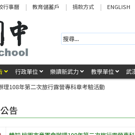
校行事曆
教育儲蓄戶
捐款方式
ENGLISH
告
行政單位
樂讀新武力
教學單位
武
辦理108年第二次旅行露營專科章考驗活動
園公告
旨
轉知 桃園市童軍會辦理108年第二次旅行露營專