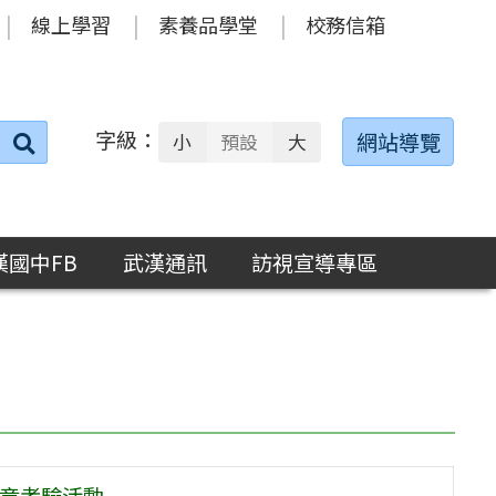
線上學習
素養品學堂
校務信箱
字級：
送出
網站導覽
小
預設
大
搜
尋：
漢國中FB
武漢通訊
訪視宣導專區
科章考驗活動