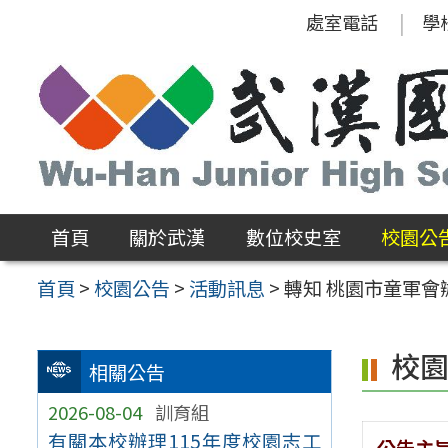
跳
處室電話
學
至
主
要
內
容
區
首頁
關於武漢
數位校史室
校園公
首頁
>
校園公告
>
活動訊息
>
轉知 桃園市童軍會
校
相關公告
2026-08-04
訓育組
有關本校辦理115年度校園志工
公告主