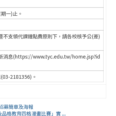
星期一)止。
。
暨不支領代課鐘點費原則下，請各校核予公(差)
s://www.tyc.edu.tw/home.jsp?id
-2181356)。
工招募簡章及海報
品格教育四格漫畫比賽」實 ...