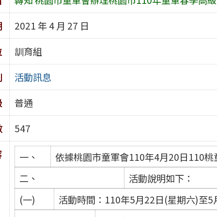
期
2021 年 4 月 27 日
位
訓育組
別
活動訊息
級
普通
數
547
容
一、
依據桃園市童軍會110年4月20日110桃
二、
活動說明如下：
(一)
活動時間：110年5月22日(星期六)至5