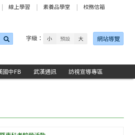
線上學習
素養品學堂
校務信箱
字級：
送出
網站導覽
小
預設
大
搜
尋：
漢國中FB
武漢通訊
訪視宣導專區
級暨專科考驗營活動