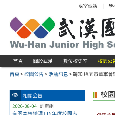
跳
處室電話
學
至
主
要
內
容
區
首頁
關於武漢
數位校史室
校園公
首頁
>
校園公告
>
活動訊息
>
轉知 桃園市童軍會
校
相關公告
2026-08-04
訓育組
有關本校辦理115年度校園志工
公告主