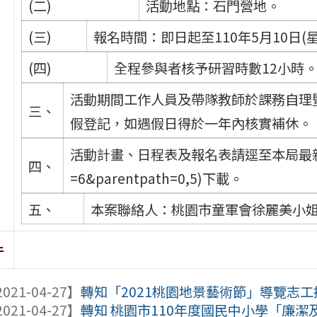
(二)
活動地點：石門營地。
(三)
報名時間：即日起至110年5月10日(
(四)
全程參與者核予研習時數12小時
活動期間工作人員及帶隊教師於課務自理
三、
假登記，如遇假日得於一年內核實補休。
活動計畫、日程表及報名表請逕至本局最新消息(http
四、
=6&parentpath=0,5)下載。
五、
本案聯絡人：桃園市童軍會徐麗美小姐(03
件
021-04-27】
轉知「2021桃園地景藝術節」導覽志
021-04-27】
轉知 桃園市110年度國民中小學「廉潔及