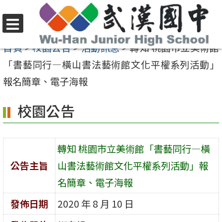
跳
至
選
主
首頁
>
校園公告
>
活動訊息
>
轉知 桃園市立美術館
單
要
「書藝同行—橫山書法藝術館文化平權系列活動」
內
報名簡章、電子海報
容
校園公告
區
轉知 桃園市立美術館「書藝同行—橫
公告主旨
山書法藝術館文化平權系列活動」報
名簡章、電子海報
發佈日期
2020 年 8 月 10 日