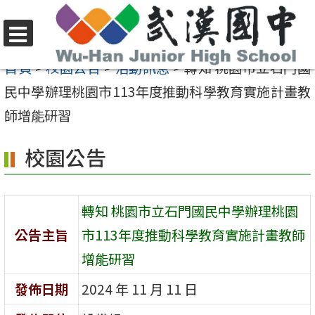
跳
至
選
主
首頁
>
校園公告
>
活動訊息
>
轉知 桃園市立石門國
單
要
民中學辦理桃園市113年度推動科學教育實施計畫教
內
師增能研習
容
校園公告
區
轉知 桃園市立石門國民中學辦理桃園
公告主旨
市113年度推動科學教育實施計畫教師
增能研習
發佈日期
2024 年 11 月 11 日