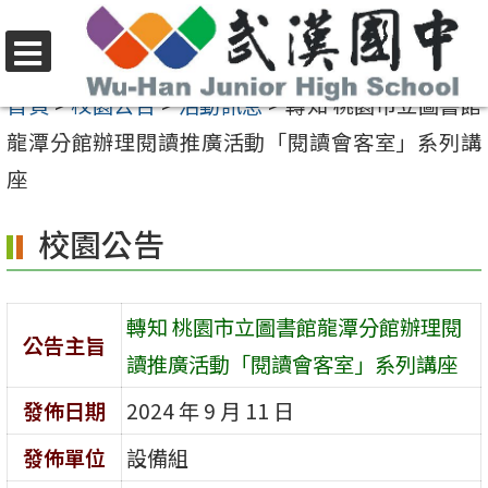
跳
至
選
主
首頁
>
校園公告
>
活動訊息
>
轉知 桃園市立圖書館
單
要
龍潭分館辦理閱讀推廣活動「閱讀會客室」系列講
內
座
容
校園公告
區
轉知 桃園市立圖書館龍潭分館辦理閱
公告主旨
讀推廣活動「閱讀會客室」系列講座
發佈日期
2024 年 9 月 11 日
發佈單位
設備組