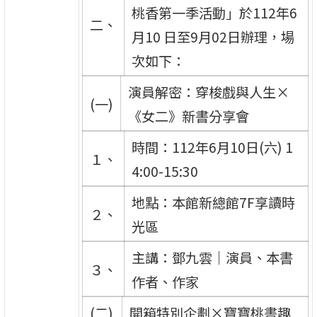
桃香第一季活動」於112年6
二、
月10 日至9月02日辦理，場
次如下：
演員解密：穿梭戲與人生×
(一)
《女二》新書分享會
時間：112年6月10日(六) 1
１、
4:00-15:30
地點：本館新總館7F享讀時
２、
光區
主講：鄧九雲｜演員、本書
３、
作者、作家
(二)
開箱特別企劃×寶寶桃書趣