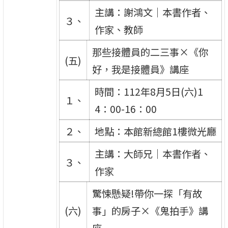
主講：謝鴻文｜本書作者、
３、
作家、教師
那些接體員的二三事×《你
(五)
好，我是接體員》講座
時間：112年8月5日(六)1
１、
4：00-16：00
２、
地點：本館新總館1樓微光廳
主講：大師兄｜本書作者、
３、
作家
驚悚懸疑!帶你一探「有故
(六)
事」的房子×《鬼拍手》講
座