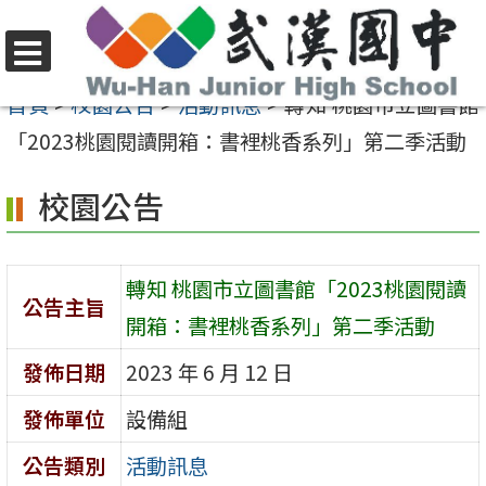
跳
至
選
主
首頁
>
校園公告
>
活動訊息
>
轉知 桃園市立圖書館
單
要
「2023桃園閱讀開箱：書裡桃香系列」第二季活動
內
校園公告
容
區
轉知 桃園市立圖書館「2023桃園閱讀
公告主旨
開箱：書裡桃香系列」第二季活動
發佈日期
2023 年 6 月 12 日
發佈單位
設備組
公告類別
活動訊息