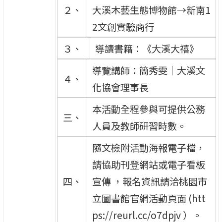
２、
大溪木藝生態博物館→新南1
2文創實驗商行
３、
導讀書籍：《大溪大禧》
導覽講師：簡秀雯｜大溪文
４、
化協會理事長
本活動全程參與可提供公務
三、
人員及教師研習時數。
隨文檢附活動海報電子檔，
請協助刊登網站或電子看板
四、
宣傳 ，報名資訊請洽桃園市
立圖書館官網活動頁面 (htt
ps://reurl.cc/o7dpjv ）。