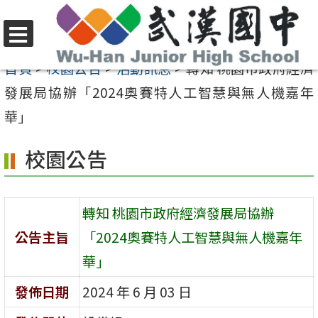
跳
至
選
主
首頁
>
校園公告
>
活動訊息
>
轉知 桃園市政府經濟
單
要
發展局協辦「2024奧賽特人工智慧與無人機嘉年
內
華」
容
校園公告
區
轉知 桃園市政府經濟發展局協辦
公告主旨
「2024奧賽特人工智慧與無人機嘉年
華」
發佈日期
2024 年 6 月 03 日