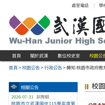
跳
處室電話
學
至
主
要
內
容
區
首頁
關於武漢
數位校史室
校園公
首頁
>
校園公告
>
行政公告
>
轉知 桃園市政府
校
相關公告
2026-07-31
訓育組
桃園市立武漢國中115學年度第
公告主