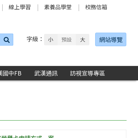
線上學習
素養品學堂
校務信箱
字級：
送出
網站導覽
小
預設
大
搜
尋：
漢國中FB
武漢通訊
訪視宣導專區
務榮譽卡申請方式一案