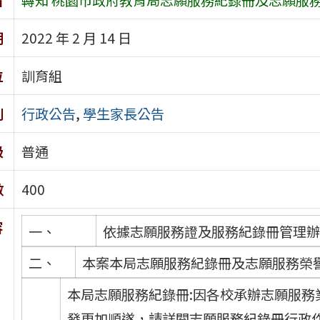
期
2022 年 2 月 14 日
位
訓育組
別
行政公告
,
學生家長公告
級
普通
數
400
容
一、
依據志願服務證及服務紀錄冊管理
二、
本案本局志願服務紀錄冊及志願服務榮
本局志願服務紀錄冊:因各校承辦志願服
發更加順遂，請詳閱志願服務紀錄冊行政作