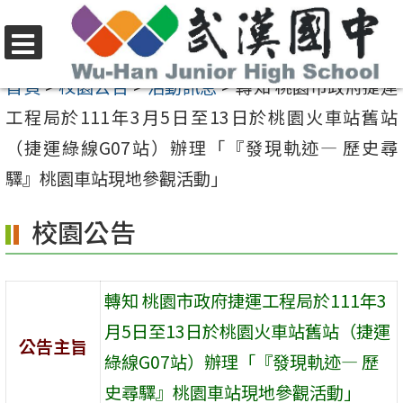
跳
至
選
主
首頁
>
校園公告
>
活動訊息
>
轉知 桃園市政府捷運
單
要
工程局於111年3月5日至13日於桃園火車站舊站
內
（捷運綠線G07站）辦理「『發現軌迹— 歷史尋
容
驛』桃園車站現地參觀活動」
區
校園公告
轉知 桃園市政府捷運工程局於111年3
月5日至13日於桃園火車站舊站（捷運
公告主旨
綠線G07站）辦理「『發現軌迹— 歷
史尋驛』桃園車站現地參觀活動」