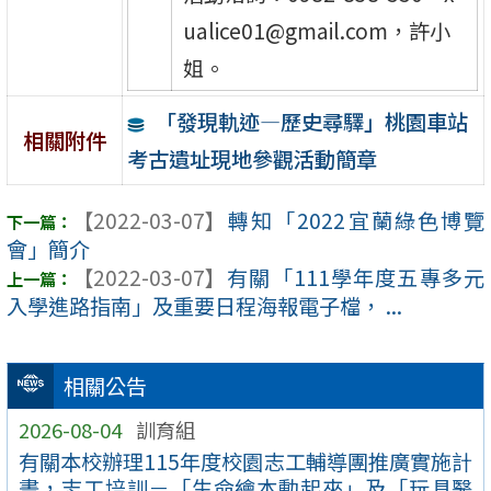
ualice01@gmail.com，許小
姐。
「發現軌迹—歷史尋驛」桃園車站
相關附件
考古遺址現地參觀活動簡章
【2022-03-07】
轉知「2022宜蘭綠色博覽
會」簡介
【2022-03-07】
有關「111學年度五專多元
入學進路指南」及重要日程海報電子檔， ...
相關公告
2026-08-04
訓育組
有關本校辦理115年度校園志工輔導團推廣實施計
畫，志工培訓－「生命繪本動起來」及「玩具醫