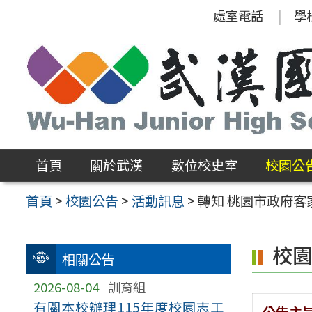
跳
處室電話
學
至
主
要
內
容
區
首頁
關於武漢
數位校史室
校園公
首頁
>
校園公告
>
活動訊息
>
轉知 桃園市政府
校
相關公告
2026-08-04
訓育組
有關本校辦理115年度校園志工
公告主