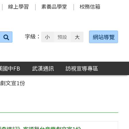
線上學習
素養品學堂
校務信箱
字級：
送出
網站導覽
小
預設
大
搜
尋：
漢國中FB
武漢通訊
訪視宣導專區
劇文宣1份
潭奇遇記》客語舞台音樂劇文宣1份