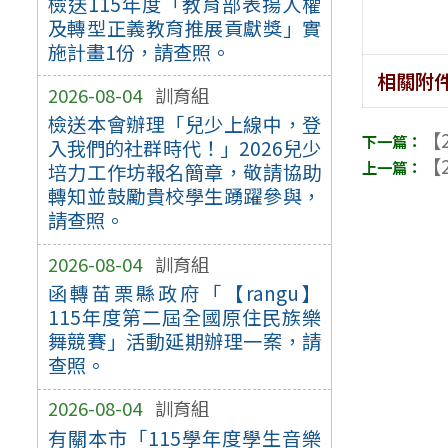
檢送115年度「教育部表揚人權
及轉型正義教育推展貢獻獎」實
施計畫1份，請查照。
相關附
2026-08-04
訓育組
檢送本會辦理「兒少上線中，登
【2
入我們的社群時代！」2026兒少
【2
培力工作坊報名簡章，敬請協助
轉知並鼓勵貴校學生踴躍參與，
請查照。
2026-08-04
訓育組
函轉苗栗縣政府「【rangu】
115年度第二屆全國原住民族樂
舞競賽」活動延期辦理一案，請
查照。
2026-08-04
訓育組
有關本市「115學年度學生音樂