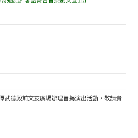
假龍潭武德殿前文友廣場辦理旨揭演出活動，敬請貴