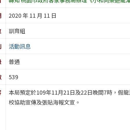
期
2020 年 11 月 11 日
位
訓育組
別
活動訊息
級
普通
數
539
容
本局預定於109年11月21日及22日晚間7時，
校協助宣傳及張貼海報文宣。