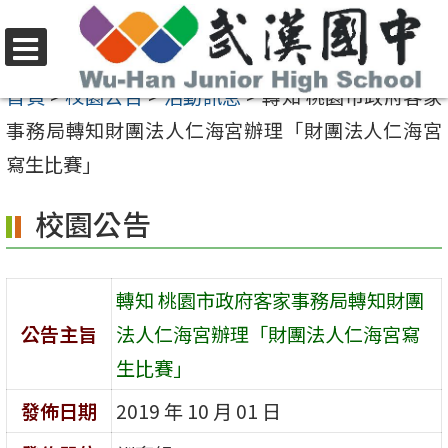
跳
至
選
主
首頁
>
校園公告
>
活動訊息
>
轉知 桃園市政府客家
單
要
事務局轉知財團法人仁海宮辦理「財團法人仁海宮
內
寫生比賽」
容
校園公告
區
轉知 桃園市政府客家事務局轉知財團
公告主旨
法人仁海宮辦理「財團法人仁海宮寫
生比賽」
發佈日期
2019 年 10 月 01 日