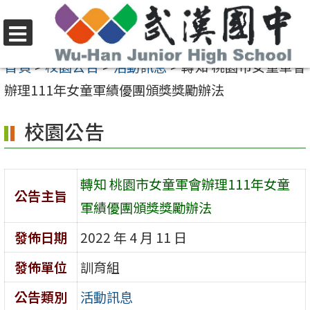
跳
至
選
主
首頁
>
校園公告
>
活動訊息
>
轉知 桃園市女童軍會
單
要
辦理111年女童軍績優團頒獎獎勵辦法
內
校園公告
容
區
轉知 桃園市女童軍會辦理111年女童
公告主旨
軍績優團頒獎獎勵辦法
發佈日期
2022 年 4 月 11 日
發佈單位
訓育組
公告類別
活動訊息