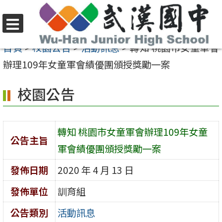
跳
至
選
主
首頁
>
校園公告
>
活動訊息
>
轉知 桃園市女童軍會
單
要
辦理109年女童軍會績優團頒授獎勵一案
內
校園公告
容
區
轉知 桃園市女童軍會辦理109年女童
公告主旨
軍會績優團頒授獎勵一案
發佈日期
2020 年 4 月 13 日
發佈單位
訓育組
公告類別
活動訊息