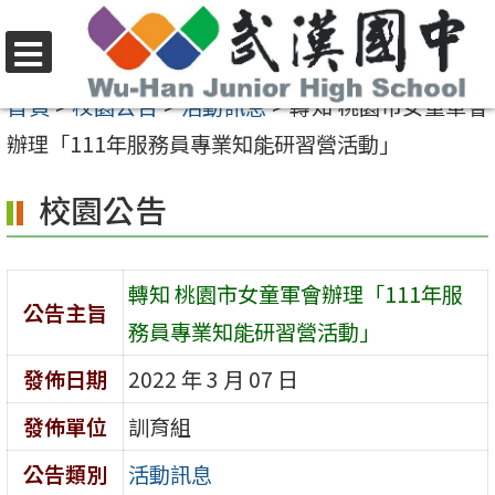
跳
至
選
主
首頁
>
校園公告
>
活動訊息
>
轉知 桃園市女童軍會
單
要
辦理「111年服務員專業知能研習營活動」
內
校園公告
容
區
轉知 桃園市女童軍會辦理「111年服
公告主旨
務員專業知能研習營活動」
發佈日期
2022 年 3 月 07 日
發佈單位
訓育組
公告類別
活動訊息