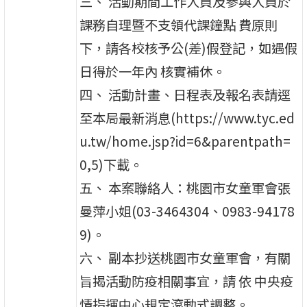
三、 活動期間工作人員及參與人員於
課務自理暨不支領代課鐘點 費原則
下，請各校核予公(差)假登記，如遇假
日得於一年內 核實補休。
四、 活動計畫、日程表及報名表請逕
至本局最新消息(https://www.tyc.ed
u.tw/home.jsp?id=6&parentpath=
0,5)下載。
五、 本案聯絡人：桃園市女童軍會張
曼萍小姐(03-3464304、0983-94178
9)。
六、 副本抄送桃園市女童軍會，有關
旨揭活動防疫相關事宜，請 依 中央疫
情指揮中心規定滾動式調整。