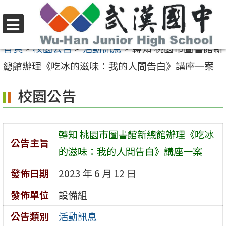
跳
至
選
主
首頁
>
校園公告
>
活動訊息
>
轉知 桃園市圖書館新
單
要
總館辦理《吃冰的滋味：我的人間告白》講座一案
內
校園公告
容
區
轉知 桃園市圖書館新總館辦理《吃冰
公告主旨
的滋味：我的人間告白》講座一案
發佈日期
2023 年 6 月 12 日
發佈單位
設備組
公告類別
活動訊息