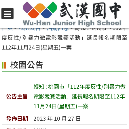
跳
至
選
主
首頁
>
校園公告
>
活動訊息
>
轉知 : 桃園市「112年
單
要
度反性/別暴力微電影競賽活動」延長報名期限至
內
112年11月24日(星期五)一案
容
校園公告
區
轉知 : 桃園市「112年度反性/別暴力微
公告主旨
電影競賽活動」延長報名期限至112年
11月24日(星期五)一案
發佈日期
2023 年 10 月 27 日