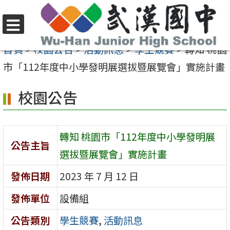
跳
至
選
主
首頁
>
校園公告
>
活動訊息
>
學生競賽
>
轉知 桃園
單
要
市「112年度中小學發明展選拔暨展覽會」實施計畫
內
校園公告
容
區
轉知 桃園市「112年度中小學發明展
公告主旨
選拔暨展覽會」實施計畫
發佈日期
2023 年 7 月 12 日
發佈單位
設備組
公告類別
學生競賽
,
活動訊息