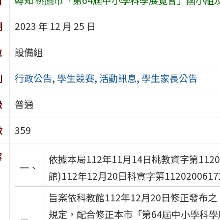
期
2023 年 12 月 25 日
位
設備組
別
行政公告
,
學生競賽
,
活動訊息
,
學生家長公告
級
普通
數
359
容
依據本局112年11月14日桃教資字第112
一、
館)112年12月20日科實字第11202006
旨案依科教館112年12月20日修正發
規定，配合修正本市「第64屆中小學科