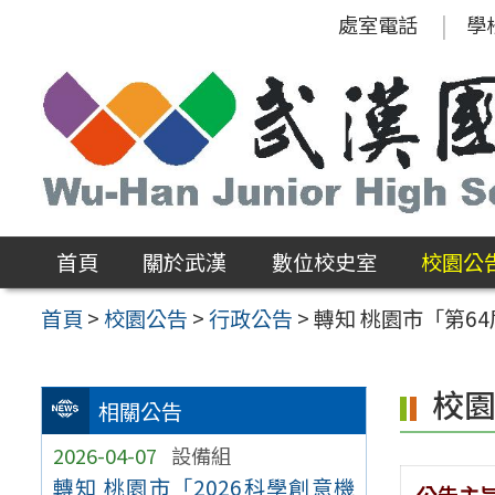
跳
處室電話
學
至
主
要
內
容
區
首頁
關於武漢
數位校史室
校園公
首頁
>
校園公告
>
行政公告
>
轉知 桃園市「第6
校
相關公告
2026-04-07
設備組
轉知 桃園市「2026科學創意機
公告主