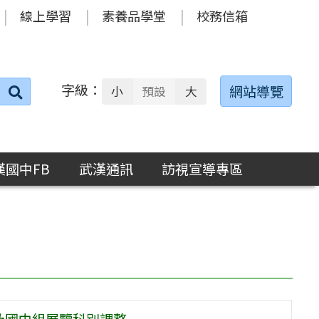
線上學習
素養品學堂
校務信箱
字級：
送出
網站導覽
小
預設
大
搜
尋：
漢國中FB
武漢通訊
訪視宣導專區
及國中組展覽科別調整