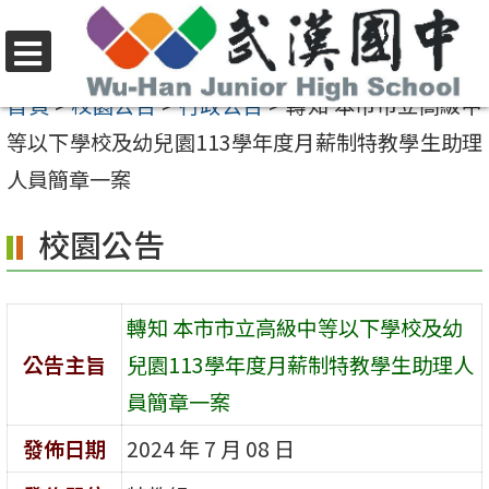
跳
至
選
主
首頁
>
校園公告
>
行政公告
>
轉知 本市市立高級中
單
要
等以下學校及幼兒園113學年度月薪制特教學生助理
內
人員簡章一案
容
校園公告
區
轉知 本市市立高級中等以下學校及幼
公告主旨
兒園113學年度月薪制特教學生助理人
員簡章一案
發佈日期
2024 年 7 月 08 日