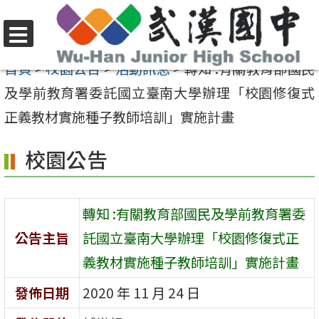
跳
至
選
主
首頁
>
校園公告
>
活動訊息
>
轉知 :有關教育部國民
單
要
及學前教育署委託國立臺南大學辦理「校園修復式
內
正義教材實施種子教師培訓」實施計畫
容
校園公告
區
轉知 :有關教育部國民及學前教育署委
公告主旨
託國立臺南大學辦理「校園修復式正
義教材實施種子教師培訓」實施計畫
發佈日期
2020 年 11 月 24 日