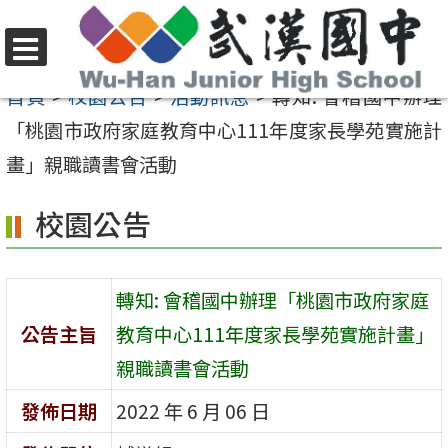
跳
至
選
主
首頁
>
校園公告
>
活動訊息
>
轉知: 會稽國中辦理
單
要
「桃園市政府家庭教育中心111年度家長學苑實施計
內
畫」親職讀書會活動
容
校園公告
區
轉知: 會稽國中辦理「桃園市政府家庭
公告主旨
教育中心111年度家長學苑實施計畫」
親職讀書會活動
發佈日期
2022 年 6 月 06 日