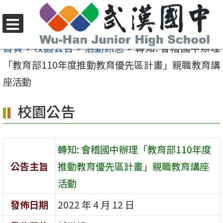
跳
至
選
主
首頁
>
校園公告
>
活動訊息
>
轉知: 會稽國中辦理
單
要
「教育部110年度推動教育優先區計畫」親職教育講
內
座活動
容
校園公告
區
轉知: 會稽國中辦理「教育部110年度
公告主旨
推動教育優先區計畫」親職教育講座
活動
發佈日期
2022 年 4 月 12 日