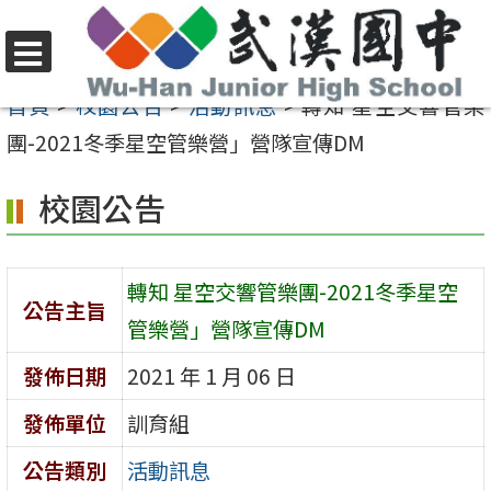
跳
至
選
主
首頁
>
校園公告
>
活動訊息
>
轉知 星空交響管樂
單
要
團-2021冬季星空管樂營」營隊宣傳DM
內
校園公告
容
區
轉知 星空交響管樂團-2021冬季星空
公告主旨
管樂營」營隊宣傳DM
發佈日期
2021 年 1 月 06 日
發佈單位
訓育組
公告類別
活動訊息