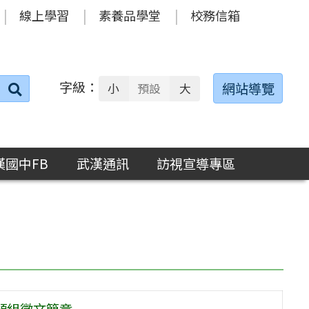
線上學習
素養品學堂
校務信箱
字級：
送出
網站導覽
小
預設
大
搜
尋：
漢國中FB
武漢通訊
訪視宣導專區
文類組徵文簡章