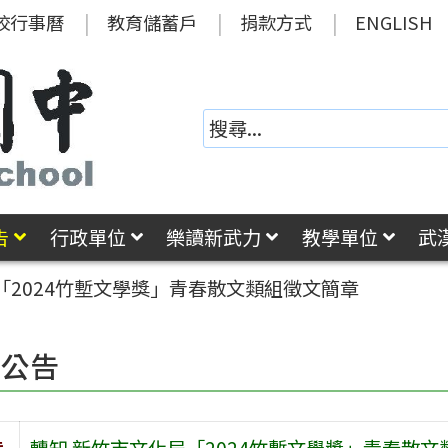
校行事曆
教育儲蓄戶
捐款方式
ENGLISH
告
行政單位
樂讀新武力
教學單位
武
「2024竹塹文學獎」青春散文類組徵文簡章
園公告
旨
轉知 新竹市文化局「2024竹塹文學獎」青春散