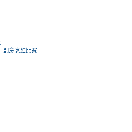
金
」創意烹飪比賽