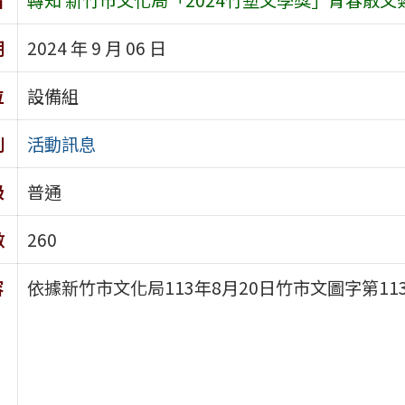
期
2024 年 9 月 06 日
位
設備組
別
活動訊息
級
普通
數
260
容
依據新竹市文化局113年8月20日竹市文圖字第1130