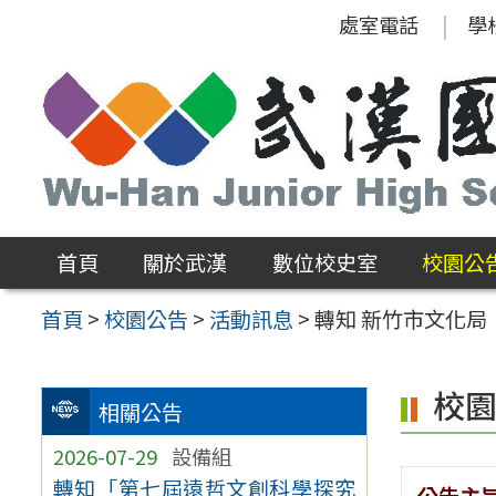
跳
處室電話
學
至
主
要
內
容
區
首頁
關於武漢
數位校史室
校園公
首頁
>
校園公告
>
活動訊息
>
轉知 新竹市文化局
校
相關公告
2026-07-29
設備組
轉知「第七屆遠哲文創科學探究
公告主