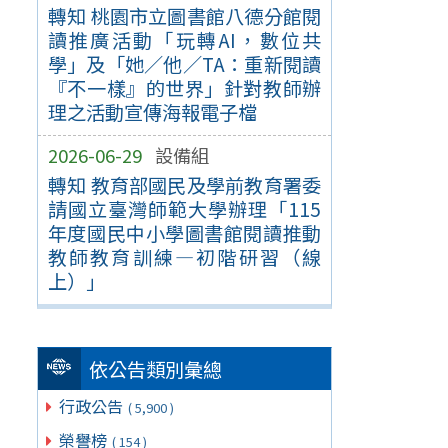
轉知 桃園市立圖書館八德分館閱
讀推廣活動「玩轉AI，數位共
學」及「她／他／TA：重新閱讀
『不一樣』的世界」針對教師辦
理之活動宣傳海報電子檔
2026-06-29
設備組
轉知 教育部國民及學前教育署委
請國立臺灣師範大學辦理「115
年度國民中小學圖書館閱讀推動
教師教育訓練—初階研習（線
上）」
依公告類別彙總
行政公告
( 5,900 )
榮譽榜
( 154 )