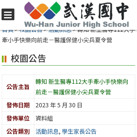
跳
至
選
主
首頁
>
校園公告
>
活動訊息
>
轉知 新生醫專112大手
單
要
牽小手快樂向前走－醫護保健小尖兵夏令營
內
校園公告
容
區
轉知 新生醫專112大手牽小手快樂向
公告主旨
前走－醫護保健小尖兵夏令營
發佈日期
2023 年 5 月 30 日
發佈單位
資料組
公告類別
活動訊息
,
學生家長公告