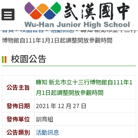
跳
至
選
主
首頁
>
校園公告
>
活動訊息
>
轉知 新北市立十三行
單
要
博物館自111年1月1日起調整開放參觀時間
內
校園公告
容
區
轉知 新北市立十三行博物館自111年1
公告主旨
月1日起調整開放參觀時間
發佈日期
2021 年 12 月 27 日
發佈單位
訓育組
公告類別
活動訊息