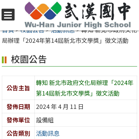
跳
至
選
主
首頁
>
校園公告
>
活動訊息
>
轉知 新北市政府文化
單
要
局辦理「2024年第14屆新北市文學獎」徵文活動
內
校園公告
容
區
轉知 新北市政府文化局辦理「2024年
公告主旨
第14屆新北市文學獎」徵文活動
發佈日期
2024 年 4 月 11 日
發佈單位
設備組
公告類別
活動訊息