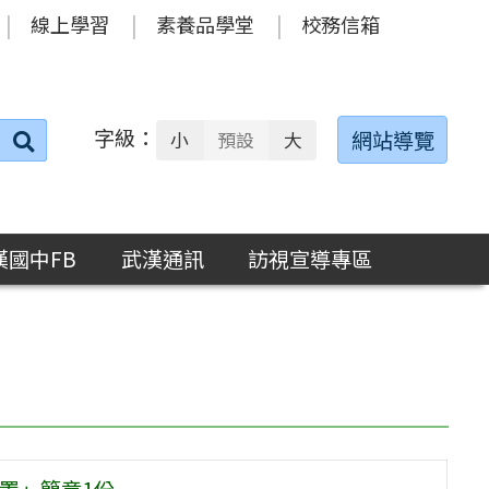
線上學習
素養品學堂
校務信箱
字級：
送出
網站導覽
小
預設
大
搜
尋：
漢國中FB
武漢通訊
訪視宣導專區
安置」簡章1份