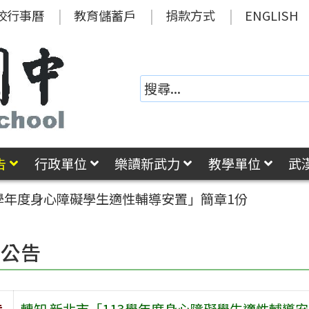
校行事曆
教育儲蓄戶
捐款方式
ENGLISH
告
行政單位
樂讀新武力
教學單位
武
3學年度身心障礙學生適性輔導安置」簡章1份
園公告
旨
轉知 新北市「113學年度身心障礙學生適性輔導