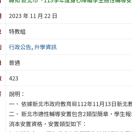
期
2023 年 11 月 22 日
位
特教組
別
行政公告
,
升學資訊
級
普通
數
423
容
說明：
一、 依據新北市政府教育局112年11月13日新北教
二、 新北市適性輔導安置包含2類型簡章，學生
消本安置資格，安置類型如下：