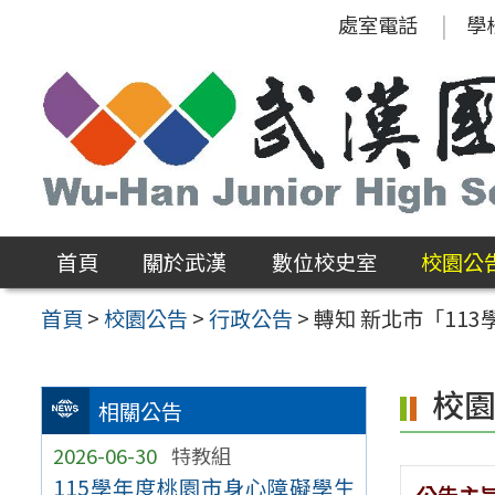
跳
處室電話
學
至
主
要
內
容
區
首頁
關於武漢
數位校史室
校園公
首頁
>
校園公告
>
行政公告
>
轉知 新北市「11
校
相關公告
2026-06-30
特教組
115學年度桃園市身心障礙學生
公告主