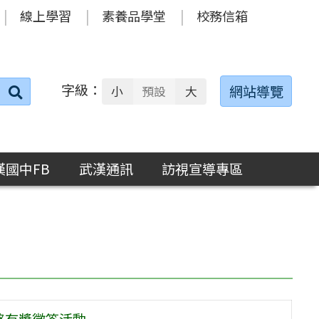
線上學習
素養品學堂
校務信箱
字級：
送出
網站導覽
小
預設
大
搜
尋：
漢國中FB
武漢通訊
訪視宣導專區
路有獎徵答活動