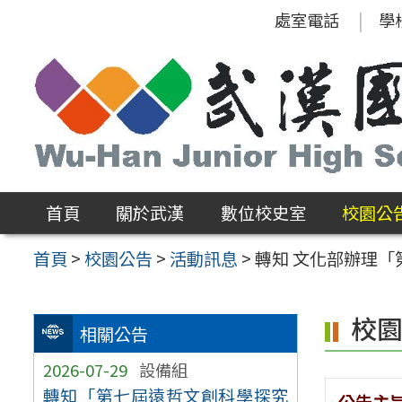
跳
處室電話
學
至
主
要
內
容
區
首頁
關於武漢
數位校史室
校園公
首頁
>
校園公告
>
活動訊息
>
轉知 文化部辦理「
校
相關公告
2026-07-29
設備組
轉知「第七屆遠哲文創科學探究
公告主