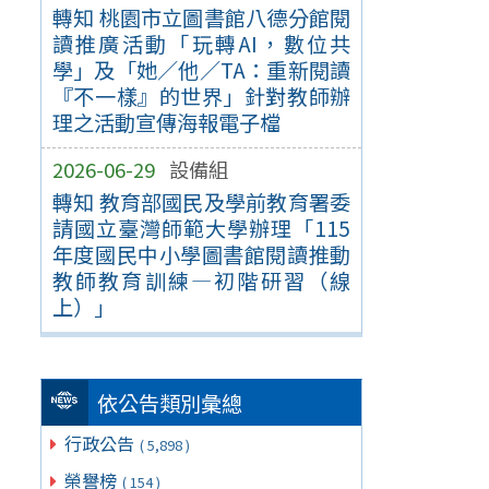
轉知 桃園市立圖書館八德分館閱
讀推廣活動「玩轉AI，數位共
學」及「她／他／TA：重新閱讀
『不一樣』的世界」針對教師辦
理之活動宣傳海報電子檔
2026-06-29
設備組
轉知 教育部國民及學前教育署委
請國立臺灣師範大學辦理「115
年度國民中小學圖書館閱讀推動
教師教育訓練—初階研習（線
上）」
依公告類別彙總
行政公告
( 5,898 )
榮譽榜
( 154 )