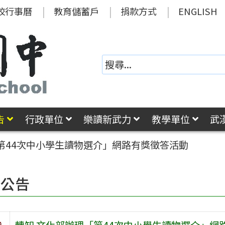
校行事曆
教育儲蓄戶
捐款方式
ENGLISH
告
行政單位
樂讀新武力
教學單位
武
第44次中小學生讀物選介」網路有獎徵答活動
園公告
旨
轉知 文化部辦理「第44次中小學生讀物選介」網