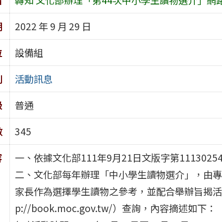
期
2022 年 9 月 29 日
位
設備組
別
活動訊息
級
普通
數
345
容
一、依據文化部111年9月21日文版字第1113025
二、文化部每年辦理「中小學生讀物選介」，由專
家長作為選擇學生讀物之參考，並配合舉辦旨揭活
p://book.moc.gov.tw/）查詢，內容摘述如下：