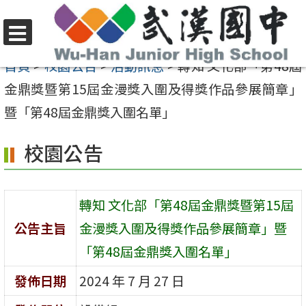
跳
至
選
主
首頁
>
校園公告
>
活動訊息
>
轉知 文化部「第48屆
單
要
金鼎獎暨第15屆金漫獎入圍及得獎作品參展簡章」
內
暨「第48屆金鼎獎入圍名單」
容
校園公告
區
轉知 文化部「第48屆金鼎獎暨第15屆
公告主旨
金漫獎入圍及得獎作品參展簡章」暨
「第48屆金鼎獎入圍名單」
發佈日期
2024 年 7 月 27 日