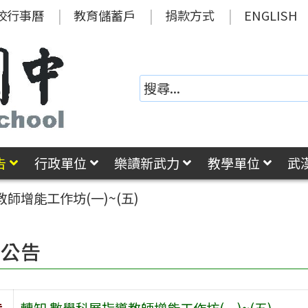
校行事曆
教育儲蓄戶
捐款方式
ENGLISH
告
行政單位
樂讀新武力
教學單位
武
師增能工作坊(一)~(五)
園公告
旨
轉知 數學科展指導教師增能工作坊(一)~(五)