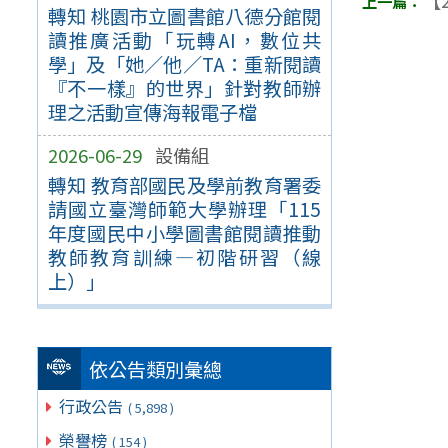
【2
轉知 桃園市立圖書館八德分館閱
讀推廣活動「玩轉AI，數位共
學」及「她／他／TA：重新閱讀
『不一樣』的世界」針對教師辦
理之活動宣傳海報電子檔
2026-06-29
設備組
轉知 教育部國民及學前教育署委
請國立臺灣師範大學辦理「115
年度國民中小學圖書館閱讀推動
教師教育訓練—初階研習（線
上）」
依公告類別彙總
行政公告
( 5,898 )
榮譽榜
( 154 )