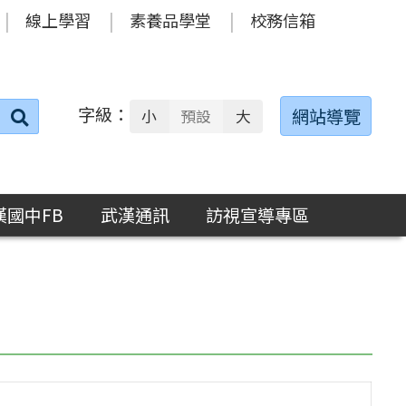
線上學習
素養品學堂
校務信箱
字級：
送出
網站導覽
小
預設
大
搜
尋：
漢國中FB
武漢通訊
訪視宣導專區