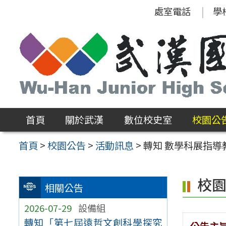
跳
處室電話
學
至
主
要
內
容
區
首頁
關於武漢
數位校史室
校園公
首頁
>
校園公告
>
活動訊息
>
轉知 數學科展指導教
校
相關公告
2026-07-29
設備組
轉知「第七屆遠哲文創科學探究
公告主