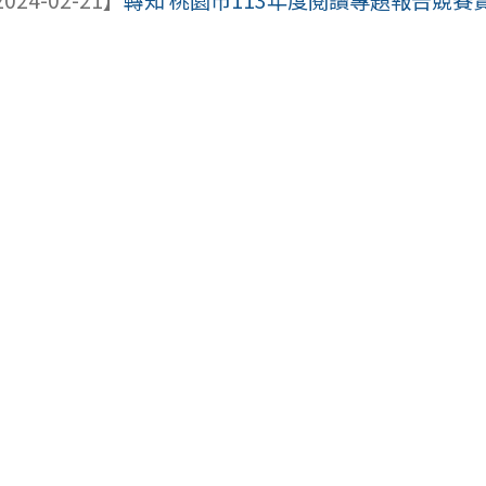
024-02-21】
轉知 桃園市113年度閱讀專題報告競賽