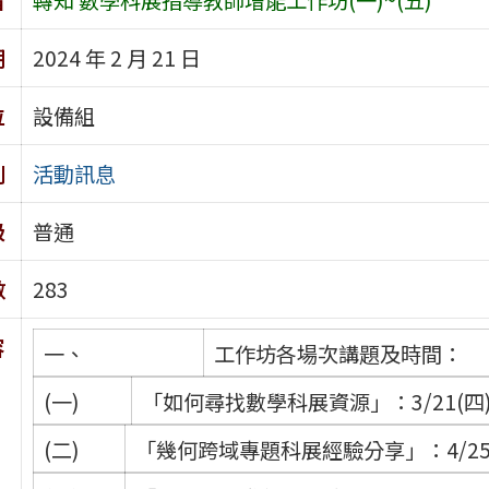
期
2024 年 2 月 21 日
位
設備組
別
活動訊息
級
普通
數
283
容
一、
工作坊各場次講題及時間：
(一)
「如何尋找數學科展資源」：3/21(四)
(二)
「幾何跨域專題科展經驗分享」：4/25(