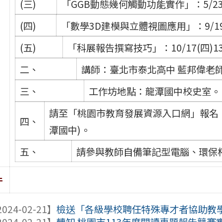
(三)
「GGB動態幾何觸動功能實作」：5/23(
(四)
「數學3D建模與立體視圖應用」：9/19(
(五)
「科展報告撰寫技巧」：10/17(四)13
二、
講師：臺北市泰北高中 藍邦偉老
三、
工作坊地點：龍潭國中校史室。
請至「桃園市教育發展資源入口網」報名
四、
潭國中)。
五、
請參與教師自備筆記型電腦、環保
件
024-02-21】
檢送「各級學校聘任特殊專才者協助教學辦