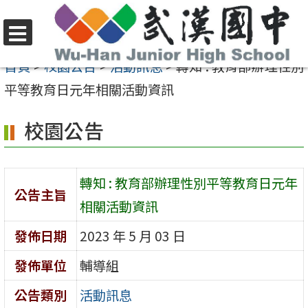
跳
至
選
主
首頁
>
校園公告
>
活動訊息
>
轉知 : 教育部辦理性別
單
要
平等教育日元年相關活動資訊
內
校園公告
容
區
轉知 : 教育部辦理性別平等教育日元年
公告主旨
相關活動資訊
發佈日期
2023 年 5 月 03 日
發佈單位
輔導組
公告類別
活動訊息