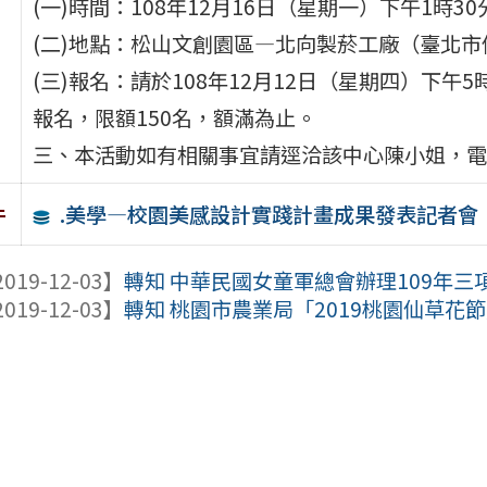
(一)時間：108年12月16日（星期一）下午1時3
(二)地點：松山文創園區—北向製菸工廠（臺北市
(三)報名：請於108年12月12日（星期四）下午5時前至htt
報名，限額150名，額滿為止。
三、本活動如有相關事宜請逕洽該中心陳小姐，電話(02
.美學—校園美感設計實踐計畫成果發表記者會
件
019-12-03】
轉知 中華民國女童軍總會辦理109年三
019-12-03】
轉知 桃園市農業局「2019桃園仙草花