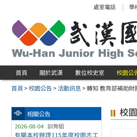
跳
處室電話
學
至
主
要
內
容
區
首頁
關於武漢
數位校史室
校園公
首頁
>
校園公告
>
活動訊息
>
轉知 教育部補助
校
相關公告
2026-08-04
訓育組
有關本校辦理115年度校園志工