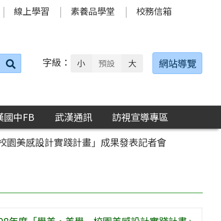
線上學習
素養品學堂
校務信箱
字級：
送出
網站導覽
小
預設
大
搜
尋：
漢國中FB
武漢通訊
訪視宣導專區
—校園美感設計實踐計畫」成果發表記者會
08年度「學美‧美學—校園美感設計實踐計畫」