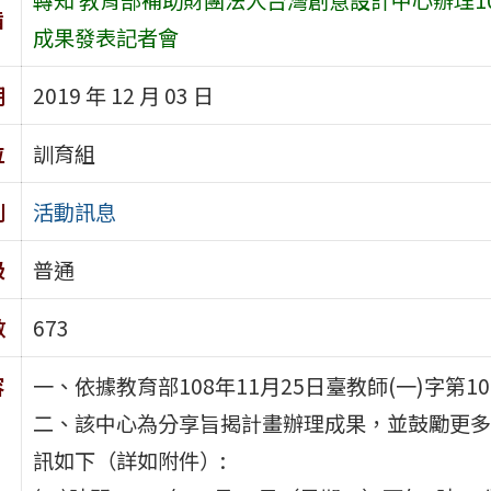
旨
成果發表記者會
期
2019 年 12 月 03 日
位
訓育組
別
活動訊息
級
普通
數
673
容
一、依據教育部108年11月25日臺教師(一)字第10
二、該中心為分享旨揭計畫辦理成果，並鼓勵更多
訊如下（詳如附件）: