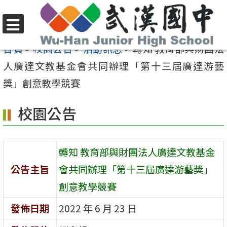
跳
至
選
主
首頁
>
校園公告
>
活動訊息
>
轉知 教育部與財團法
單
要
人廣達文教基金會共同辦理「第十三屆廣達游藝
內
獎」創意教學競賽
容
校園公告
區
轉知 教育部與財團法人廣達文教基金
公告主旨
會共同辦理「第十三屆廣達游藝獎」
創意教學競賽
發佈日期
2022 年 6 月 23 日