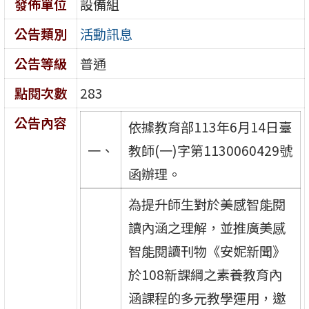
發佈單位
設備組
公告類別
活動訊息
公告等級
普通
點閱次數
283
公告內容
依據教育部113年6月14日臺
一、
教師(一)字第1130060429號
函辦理。
為提升師生對於美感智能閱
讀內涵之理解，並推廣美感
智能閱讀刊物《安妮新聞》
於108新課綱之素養教育內
涵課程的多元教學運用，邀