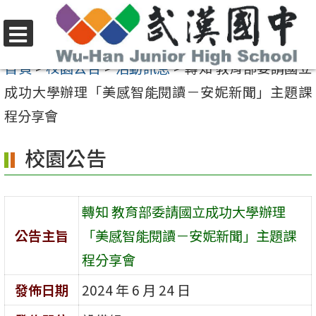
跳
至
選
主
首頁
>
校園公告
>
活動訊息
>
轉知 教育部委請國立
單
要
成功大學辦理「美感智能閱讀－安妮新聞」主題課
內
程分享會
容
校園公告
區
轉知 教育部委請國立成功大學辦理
公告主旨
「美感智能閱讀－安妮新聞」主題課
程分享會
發佈日期
2024 年 6 月 24 日