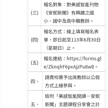
報名對象：對美感智能刊物
(三)
《安妮新聞》有興趣之國
小、國中及高中職教師。
報名方式：線上填寫報名表
(四)
單，即日起至113年6月30日
（星期日）止。
報名連結：https://forms.gl
(五)
e/ZknqhF6pxAjzPu8w8。
請貴校惠予出席教師以公假
四、
方式上線參與。
檢附「美感智能閱讀－安妮
五、
新聞」主題課程分享會之計