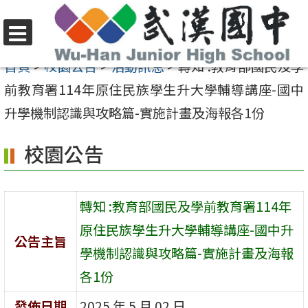
跳
至
選
主
首頁
>
校園公告
>
活動訊息
>
轉知 :教育部國民及學
單
要
前教育署114年原住民族學生升大學輔導講座-國中
內
升學機制認識與攻略篇-實施計畫及海報各1份
容
校園公告
區
轉知 :教育部國民及學前教育署114年
原住民族學生升大學輔導講座-國中升
公告主旨
學機制認識與攻略篇-實施計畫及海報
各1份
發佈日期
2025 年 5 月 02 日