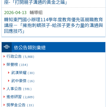
座-「打開親子溝通的黃金之鑰」
2026-04-13
輔導組
轉知東門國小辦理114學年度教育優先區親職教育
講座－「擁抱刺蝟孩子-給孩子更多力量的溝通與
回應技巧」
依公告類別彙總
行政公告
( 5,908 )
榮譽榜
( 154 )
武漢榮耀
( 30 )
武中豪傑
( 16 )
人事公告
( 591 )
進修研習
( 2,609 )
獎學金公告
( 33 )