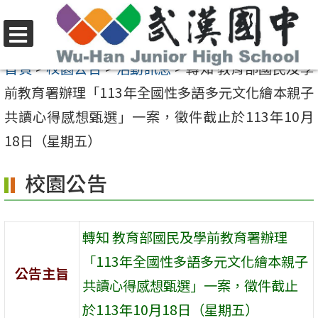
跳
至
選
主
首頁
>
校園公告
>
活動訊息
>
轉知 教育部國民及學
單
要
前教育署辦理「113年全國性多語多元文化繪本親子
內
共讀心得感想甄選」一案，徵件截止於113年10月
容
18日（星期五）
區
校園公告
轉知 教育部國民及學前教育署辦理
「113年全國性多語多元文化繪本親子
公告主旨
共讀心得感想甄選」一案，徵件截止
於113年10月18日（星期五）