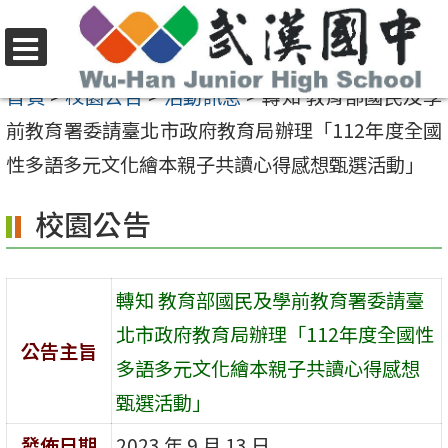
跳
至
選
主
首頁
>
校園公告
>
活動訊息
>
轉知 教育部國民及學
單
要
前教育署委請臺北市政府教育局辦理「112年度全國
內
性多語多元文化繪本親子共讀心得感想甄選活動」
容
校園公告
區
轉知 教育部國民及學前教育署委請臺
北市政府教育局辦理「112年度全國性
公告主旨
多語多元文化繪本親子共讀心得感想
甄選活動」
發佈日期
2023 年 9 月 13 日