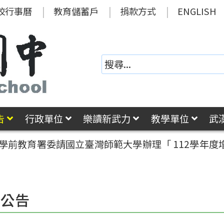
校行事曆
教育儲蓄戶
捐款方式
ENGLISH
告
行政單位
樂讀新武力
教學單位
武
及學前教育署委請國立臺灣師範大學辦理「 112學年
園公告