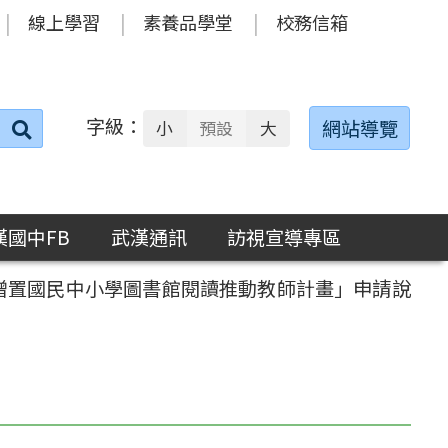
線上學習
素養品學堂
校務信箱
字級：
送出
網站導覽
小
預設
大
搜
尋：
漢國中FB
武漢通訊
訪視宣導專區
度增置國民中小學圖書館閱讀推動教師計畫」申請說