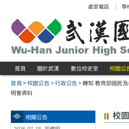
跳
處室電話
學
至
主
要
內
容
區
首頁
關於武漢
數位校史室
校園公
首頁
>
校園公告
>
行政公告
>
轉知 教育部國民
明會資料
校
相關公告
2026-07-18
設備組