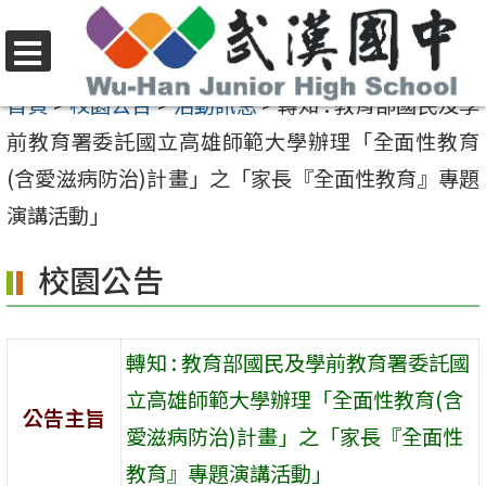
跳
至
選
主
首頁
>
校園公告
>
活動訊息
>
轉知 : 教育部國民及學
單
要
前教育署委託國立高雄師範大學辦理「全面性教育
內
(含愛滋病防治)計畫」之「家長『全面性教育』專題
容
演講活動」
區
校園公告
轉知 : 教育部國民及學前教育署委託國
立高雄師範大學辦理「全面性教育(含
公告主旨
愛滋病防治)計畫」之「家長『全面性
教育』專題演講活動」