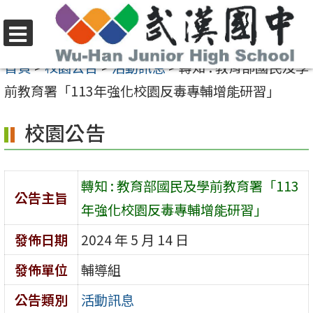
跳
至
選
主
首頁
>
校園公告
>
活動訊息
>
轉知 : 教育部國民及學
單
要
前教育署「113年強化校園反毒專輔增能研習」
內
校園公告
容
區
轉知 : 教育部國民及學前教育署「113
公告主旨
年強化校園反毒專輔增能研習」
發佈日期
2024 年 5 月 14 日
發佈單位
輔導組
公告類別
活動訊息