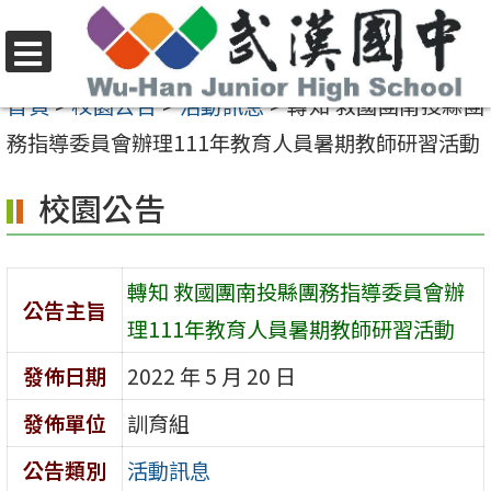
跳
至
選
主
首頁
>
校園公告
>
活動訊息
>
轉知 救國團南投縣團
單
要
務指導委員會辦理111年教育人員暑期教師研習活動
內
校園公告
容
區
轉知 救國團南投縣團務指導委員會辦
公告主旨
理111年教育人員暑期教師研習活動
發佈日期
2022 年 5 月 20 日
發佈單位
訓育組
公告類別
活動訊息