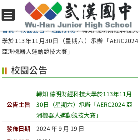
跳
至
選
主
首頁
>
校園公告
>
活動訊息
>
轉知 德明財經科技大
單
要
學於113年11月30日（星期六）承辦「AERC2024
內
亞洲機器人運動競技大賽」
容
校園公告
區
轉知 德明財經科技大學於113年11月
公告主旨
30日（星期六）承辦「AERC2024 亞
洲機器人運動競技大賽」
發佈日期
2024 年 9 月 19 日